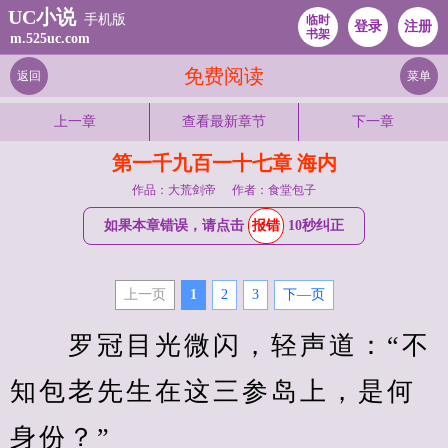
UC小说
手机版
临时
登录
注册
书架
m.525uc.com
免费阅读
返回
菜单
上一章
查看最新章节
下一章
第一千九百一十七章 海内
作品：大荒剑帝
作者：食堂包子
如果本章错误，请点击
报错
10秒纠正
上一页
1
2
3
下—页
　　罗冠目光微闪，轻声道：“不
知包老先生在这三参岛上，是何
身份？”