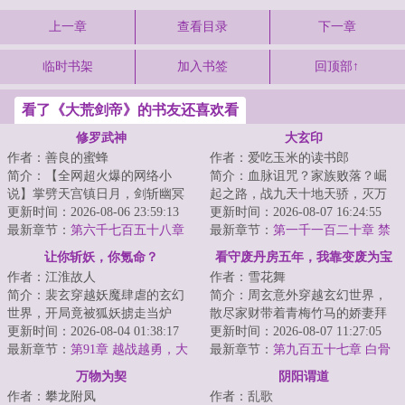
上一章
查看目录
下一章
临时书架
加入书签
回顶部↑
看了《大荒剑帝》的书友还喜欢看
修罗武神
大玄印
作者：善良的蜜蜂
作者：爱吃玉米的读书郎
简介：【全网超火爆的网络小
简介：血脉诅咒？家族败落？崛
说】掌劈天宫镇日月，剑斩幽冥
起之路，战九天十地天骄，灭万
踏九霄，世间凡人万万亿，修罗
更新时间：2026-08-06 23:59:13
千世界妖魔。这一刻，武书是前
更新时间：2026-08-07 16:24:55
成神我最狂！本天...
最新章节：
第六千七百五十八章
所未有的淡然，...
最新章节：
第一千一百二十章 禁
这里，到底是何地？
忌之躯
让你斩妖，你氪命？
看守废丹房五年，我靠变废为宝
作者：江淮故人
作者：雪花舞
证道成仙
简介：裴玄穿越妖魔肆虐的玄幻
简介：周玄意外穿越玄幻世界，
世界，开局竟被狐妖掳走当炉
散尽家财带着青梅竹马的娇妻拜
鼎，命悬一线。&lt;br/&gt;好在觉
更新时间：2026-08-04 01:38:17
入玄门。&lt;br/&gt;结果自己是五
更新时间：2026-08-07 11:27:05
醒“道行推演...
最新章节：
第91章 越战越勇，大
行废灵根，...
最新章节：
第九百五十七章 白骨
圆满功法的恐怖续航
祭坛
万物为契
阴阳谓道
作者：攀龙附凤
作者：乱歌