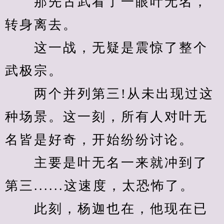
　　那先古武看了一眼叶无名，
转身离去。
　　这一战，无疑是震惊了整个
武极宗。
　　两个并列第三!从未出现过这
种场景。这一刻，所有人对叶无
名皆是好奇，开始纷纷讨论。
　　主要是叶无名一来就冲到了
第三......这速度，太恐怖了。
　　此刻，杨迦也在，他现在已