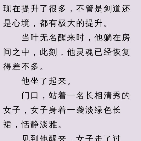
现在提升了很多，不管是剑道还
是心境，都有极大的提升。
　　当叶无名醒来时，他躺在房
间之中，此刻，他灵魂已经恢复
得差不多。
　　他坐了起来。
　　门口，站着一名长相清秀的
女子，女子身着一袭淡绿色长
裙，恬静淡雅。
　　见到他醒来，女子走了过