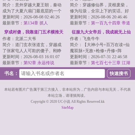
简介：意外穿越大夏王朝，秦动
简介：穿越修仙界，灵根废柴，
成为了大夏六扇门最底层的一个
修为垃圾，全宗上下的笑话。好
小小协捕。眼看深陷负债，相依
更新时间：2026-08-08 02:46:26
在我绑定了吹牛返利系统吹的牛
更新时间：2026-08-06 20:46:46
为命的童养媳都...
最新章节：
第134章 抓人
只要别人信了，...
最新章节：
第一百九十四章 帝道
加身，人间帝尊气场
穿成村傻，我靠道门五术横推天
征服九大女帝后，我成就无上仙
作者：北派二大爷
作者：飞鱼牛牛
下
帝！
简介：道门玄衣张道玄，穿越成
简介：【大神小号+百万在读+仙
了张家屯人人可欺的傻子。刚睁
魔双脉+无敌+枪修+丹修+阵
眼，就遇上烂摊子：前主赌输上
更新时间：2026-08-03 16:01:07
修！】双休？一百次？饶了我
更新时间：2026-07-31 22:46:58
吊，留下两的烂...
最新章节：
第92章 永远传说
吧！“啊！不要啊，女...
最新章节：
第七百七十三章 江湖
路远，再会
书名：
本站若有图片广告属于第三方接入，非本站所为，广告内容与本站无关，不代表
本站立场，请谨慎阅读。
Copyright © 2020 UC小说 All Rights Reserved.kk
SiteMap