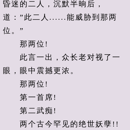
昏迷的二人，沉默半晌后，
道：”此二人......能威胁到那两
位。”
　　那两位!
　　此言一出，众长老对视了一
眼，眼中震撼更浓。
　　那两位!
　　第一首席!
　　第二武痴!
　　两个古今罕见的绝世妖孽!!