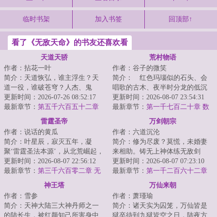
临时书架
加入书签
回顶部↑
看了《无敌天命》的书友还喜欢看
天道天骄
荒村物语
作者：拈花一叶
作者：谷子的微笑
简介：天道恢弘，谁主浮生？天
简介： 红色玛瑙似的石头、会
道一役，谁破苍穹？人杰、鬼
唱歌的古木、夜半时分龙的低沉
雄、楚翘、天骄，万载后的归
更新时间：2026-07-26 08:52:17
的吼叫、以及阴森的密林中的鬼
更新时间：2026-08-07 23:54:31
来，再踏归家路，再...
最新章节：
第五千六百五十二章
怪……以及他，...
最新章节：
第一千七百二十章 数
传承和偶遇！下
钱
雷霆圣帝
万剑朝宗
作者：说话的黄瓜
作者：六道沉沦
简介：叶星辰，寂灭五年，凝
简介：修为尽废？莫慌，未婚妻
聚‘雷霆圣法本源’，从北荒崛起，
来相助。铸无上神体练无敌剑
探寻身世谜，沐浴天骄血，夺诸
更新时间：2026-08-07 22:56:12
道，斩天骄荡神魔。试问诸天万
更新时间：2026-08-07 07:23:10
天造化，斩因...
最新章节：
第三千六百零二章 无
界，谁可抵我剑锋...
最新章节：
第一千二百六十二章
敌之姿
这是你的遗言吗
神王塔
万仙来朝
作者：雪参
作者：萧瑾瑜
简介：天神大陆三大神丹师之一
简介：诸天实为囚笼，万仙皆是
的陆长生，被红颜知己所害身中
狱卒待到九狱皆空之日，陆夜方