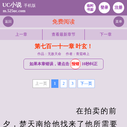
UC小说
手机版
临时
登录
注册
书架
m.525uc.com
免费阅读
返回
菜单
上一章
查看最新章节
下一章
第七百一十一章 叶玄！
作品：无敌天命
作者：青鸾峰上
如果本章错误，请点击
报错
10秒纠正
上一页
1
2
3
下—页
　　                    在拍卖的前
夕，楚天南给他找来了他所需要