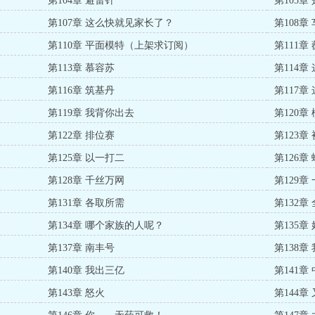
第104章 避雷针
第105
第107章 这么快就见家长了？
第108章
第110章 平面模特（上架求订阅）
第111
第113章 慕容苏
第114
第116章 筑基丹
第117
第119章 我背你出去
第120章
第122章 排位赛
第123章
第125章 以一打二
第126章
第128章 千丝万网
第129章
第131章 各取所需
第132章
第134章 哪个家族的人呢？
第135章
第137章 南丰号
第138章
第140章 我出三亿
第141章
第143章 怒火
第144章