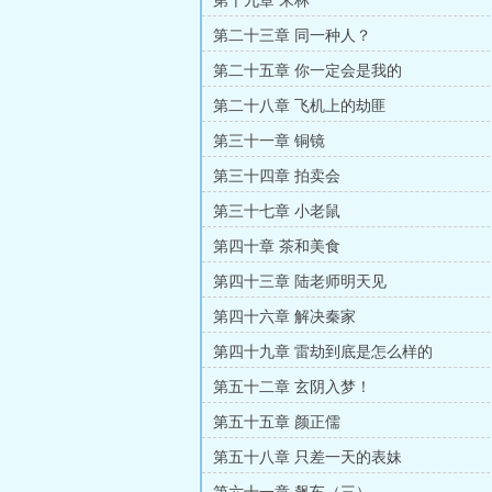
第十九章 宋林
第二十三章 同一种人？
第二十五章 你一定会是我的
第二十八章 飞机上的劫匪
第三十一章 铜镜
第三十四章 拍卖会
第三十七章 小老鼠
第四十章 茶和美食
第四十三章 陆老师明天见
第四十六章 解决秦家
第四十九章 雷劫到底是怎么样的
第五十二章 玄阴入梦！
第五十五章 颜正儒
第五十八章 只差一天的表妹