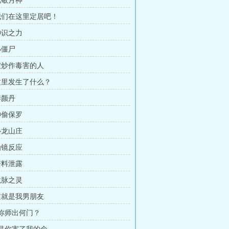
礼敬月神
 我们在这里定居吧！
神识之力
小僵尸
 被炒作毒害的人
 这里发生了什么？
养颜丹
神偷保罗
卧龙山庄
仙镜反应
资料泄露
龙脉之灵
 这就是我男朋友
 你师出何门？