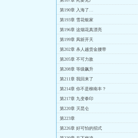
第187章 死要见尸
第190章 入海了…
第193章 雪花银家
第196章 这烟花真漂亮
第199章 凤斩开天
第202章 杀人越货金腰带
第205章 不可力敌
第208章 等级飙升
第211章 我回来了
第214章 你不是柳南丰？
第217章 九变拳印
第220章 灭昆仑
第223章
第226章 好可怕的招式