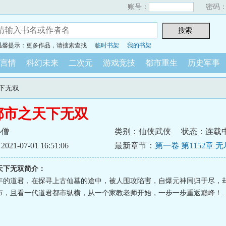
账号：
密码
温馨提示：更多作品，请搜索查找
临时书架
我的书架
言情
科幻未来
二次元
游戏竞技
都市重生
历史军事
天下无双
都市之天下无双
心僧
类别：仙侠武侠
状态：连载
1-07-01 16:51:06
最新章节：
第一卷 第1152章 
天下无双简介：
年的道君，在探寻上古仙墓的途中，被人围攻陷害，自爆元神同归于尽，
市，且看一代道君都市纵横，从一个家教老师开始，一步一步重返巅峰！..