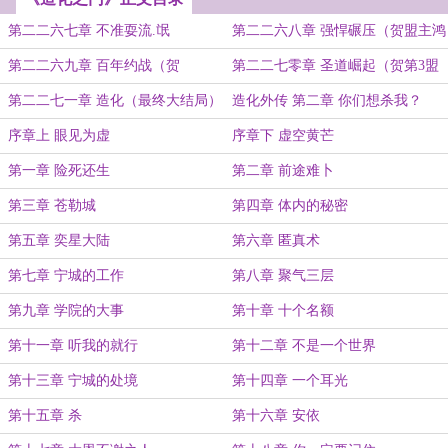
第二二六七章 不准耍流.氓
第二二六八章 强悍碾压（贺盟主鸿
鹄加更）
第二二六九章 百年约战（贺
第二二七零章 圣道崛起（贺第3盟
StAdMa）
落伍加）
第二二七一章 造化（最终大结局）
造化外传 第二章 你们想杀我？
序章上 眼见为虚
序章下 虚空黄芒
第一章 险死还生
第二章 前途难卜
第三章 苍勒城
第四章 体内的秘密
第五章 奕星大陆
第六章 匿真术
第七章 宁城的工作
第八章 聚气三层
第九章 学院的大事
第十章 十个名额
第十一章 听我的就行
第十二章 不是一个世界
第十三章 宁城的处境
第十四章 一个耳光
第十五章 杀
第十六章 安依