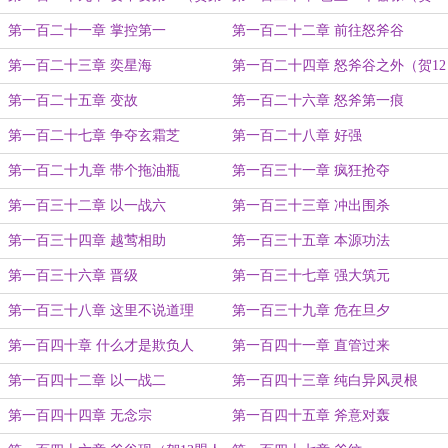
十盟archicad）
盟芊芊爸）
第一百二十一章 掌控第一
第一百二十二章 前往怒斧谷
第一百二十三章 奕星海
第一百二十四章 怒斧谷之外（贺12
盟午夜清风曲）
第一百二十五章 变故
第一百二十六章 怒斧第一痕
第一百二十七章 争夺玄霜芝
第一百二十八章 好强
第一百二十九章 带个拖油瓶
第一百三十一章 疯狂抢夺
第一百三十二章 以一战六
第一百三十三章 冲出围杀
第一百三十四章 越莺相助
第一百三十五章 本源功法
第一百三十六章 晋级
第一百三十七章 强大筑元
第一百三十八章 这里不说道理
第一百三十九章 危在旦夕
第一百四十章 什么才是欺负人
第一百四十一章 直管过来
第一百四十二章 以一战二
第一百四十三章 纯白异风灵根
第一百四十四章 无念宗
第一百四十五章 斧意对轰