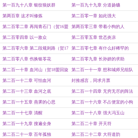
第一百九十八章 银纹狼妖群
第一百九十九章 分道扬镳
第两百章 这才叫修炼
第二百零一章 如此强大
第二百零二章 再闯青石门（贺16盟
第两百零三章 带着小狗的人
龙情绵绵）
第二百零四章 以一敌众
第二百零五章 世态炎凉
第二百零六章 第二段规则路（贺17
第二百零七章 有什么好稀罕的
盟我是耳根）
第二百零八章 伤换银苓花
第二百零九章 长孙妍的求助
第二百一十章 血河山（贺18盟回旋
第二百一十一章 想和城师兄组队
的落叶）
第二百一十二章 可怕血河
封推感言，同求月票
第二百一十三章 血河之底
第二百一十四章 无穷无尽的阵法
第二百一十五章 燕霁的心思
第二百一十六章 不占便宜的小狗
第二百一十七章 清醒
第二百一十八章 强大冯玉山
第二百一十九章 搜遍全身
第二百二十章 开天符
第二百二十一章 百年孤独
第二百二十二章 大符道韵