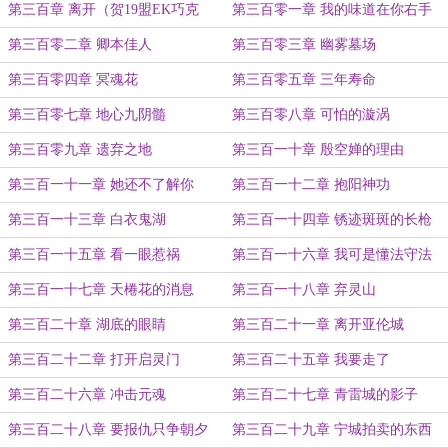
第三百章 离开（贺19盟EK巧克
第三百零一章 我的味道在你右手
力）
第三百零二章 卿本佳人
第三百零三章 幽雾墓场
第三百零四章 冥魂花
第三百零五章 三年寿命
第三百零七章 地心九阴髓
第三百零八章 可怕的漩涡
第三百零九章 遗弃之地
第三百一十章 殷空婵的理由
第三百一十一章 她还不了解你
第三百一十二章 抱阳神功
第三百一十三章 白衣鬼湖
第三百一十四章 锈迹斑斑的长枪
第三百一十五章 看一眼惹祸
第三百一十六章 我可是懂法守法
第三百一十七章 天棬花的消息
第三百一十八章 弃灵山
第三百二十章 湖底的眼睛
第三百二十一章 离开亚伦城
第三百二十二章 打开启灵门
第三百二十五章 我要走了
第三百二十六章 冲击元魂
第三百二十七章 青雷城的影子
第三百二十八章 要报仇只争朝夕
第三百二十九章 宁城拍卖的东西