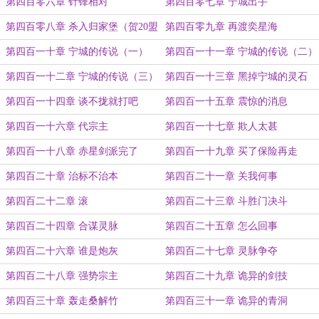
第四百零六章 针锋相对
第四百零七章 宁城出手
第四百零八章 杀入归家堡（贺20盟
第四百零九章 再渡奕星海
金钦）
第四百一十章 宁城的传说（一）
第四百一十一章 宁城的传说（二）
第四百一十二章 宁城的传说（三）
第四百一十三章 黑掉宁城的灵石
第四百一十四章 谈不拢就打吧
第四百一十五章 震惊的消息
第四百一十六章 代宗主
第四百一十七章 欺人太甚
第四百一十八章 赤星剑派完了
第四百一十九章 买了保险再走
第四百二十章 治标不治本
第四百二十一章 关我何事
第四百二十二章 滚
第四百二十三章 斗胜门决斗
第四百二十四章 合谋灵脉
第四百二十五章 怎么回事
第四百二十六章 谁是炮灰
第四百二十七章 灵脉争夺
第四百二十八章 强势宗主
第四百二十九章 诡异的剑技
第四百三十章 轰走桑解竹
第四百三十一章 诡异的青洞