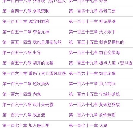
第一百四十六章 斧谷现（贺13盟人
第一百四十七章 斧纹
生所为）
第一百四十八章 杀意禁制
第一百四十九章 昂贵门票
第一百五十章 诡异的洞府
第一百五十一章 神识暴涨
第一百五十二章 夺舍元神
第一百五十三章 天才杀手
第一百五十四章 我也是用拳头的
第一百五十五章 我也是用枪的
第一百五十六章 出谷
第一百五十七章 前往奕星海
第一百五十八章 裂开的坟墓
第一百五十九章 极点人渣（贺14盟
雪花~飘~飘~ ）
第一百六十章 重伤（贺15盟风雪愚
第一百六十一章 如此老娘
人）
第一百六十二章 还没捂热
第一百六十三章 加入商队
第一百六十四章 内鬼
第一百六十五章 宁城的杀机
第一百六十六章 双叶天云霞
第一百六十七章 黄金怒斧纹
第一百六十八章 战玄液
第一百六十九章 恐怖剑影
第一百七十章 加入修士军
第一百七十一章 天路