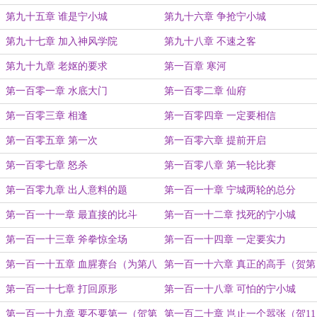
第九十五章 谁是宁小城
第九十六章 争抢宁小城
第九十七章 加入神风学院
第九十八章 不速之客
第九十九章 老妪的要求
第一百章 寒河
第一百零一章 水底大门
第一百零二章 仙府
第一百零三章 相逢
第一百零四章 一定要相信
第一百零五章 第一次
第一百零六章 提前开启
第一百零七章 怒杀
第一百零八章 第一轮比赛
第一百零九章 出人意料的题
第一百一十章 宁城两轮的总分
第一百一十一章 最直接的比斗
第一百一十二章 找死的宁小城
第一百一十三章 斧拳惊全场
第一百一十四章 一定要实力
第一百一十五章 血腥赛台（为第八
第一百一十六章 真正的高手（贺第
盟zxhy加更）
九盟万年青）
第一百一十七章 打回原形
第一百一十八章 可怕的宁小城
第一百一十九章 要不要第一（贺第
第一百二十章 岂止一个嚣张（贺11