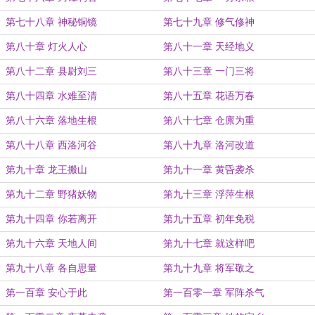
第七十八章 神秘铜镜
第七十九章 修气修神
第八十章 灯火人心
第八十一章 天经地义
第八十二章 县尉刘三
第八十三章 一门三将
第八十四章 水难至清
第八十五章 花语万春
第八十六章 落地生根
第八十七章 仓廪为重
第八十八章 西洛河谷
第八十九章 洛河改道
第九十章 龙王搬山
第九十一章 黄昏袭杀
第九十二章 野猪妖物
第九十三章 浮萍生根
第九十四章 你若离开
第九十五章 初年免税
第九十六章 天地人间
第九十七章 就这样吧
第九十八章 各自思量
第九十九章 将军敬之
第一百章 安心于此
第一百零一章 军阵杀气