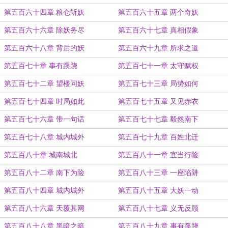
第五百六十四章 粮仓斩妖
第五百六十五章 两个奇妖
第五百六十六章 除妖务尽
第五百六十七章 真相假象
第五百六十八章 背后的妖
第五百六十九章 所求之道
第五百七十章 事有蹊跷
第五百七十一章 太守赋权
第五百七十二章 望楼问妖
第五百七十三章 局势如何
第五百七十四章 时局如此
第五百七十五章 又见赤衣
第五百七十六章 带一句话
第五百七十七章 毅然南下
第五百七十八章 城内城外
第五百七十九章 百姓北迁
第五百八十章 城南城北
第五百八十一章 宜当行险
第五百八十二章 南下为险
第五百八十三章 一座陷阱
第五百八十四章 城内城外
第五百八十五章 大妖一动
第五百八十六章 天覆其网
第五百八十七章 义无反顾
第五百八十八章 黑暗之暗
第五百八十九章 事有蹊跷