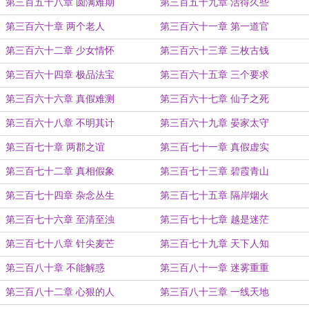
第三百五十八章 圆满难期
第三百五十九章 活得久些
第三百六十章 两个老人
第三百六十一章 第一道官
第三百六十二章 少女情怀
第三百六十三章 三枚古钱
第三百六十四章 极品法宝
第三百六十五章 三个要求
第三百六十六章 真假难测
第三百六十七章 仙子之死
第三百六十八章 不明其计
第三百六十九章 晏家太守
第三百七十章 两郡之谊
第三百七十一章 真假虚实
第三百七十二章 真相假象
第三百七十三章 碧霞青山
第三百七十四章 杂念丛生
第三百七十五章 隔岸烟火
第三百七十六章 至清至浊
第三百七十七章 越是迷茫
第三百七十八章 针尖麦芒
第三百七十九章 天下人知
第三百八十章 不能解惑
第三百八十一章 迷雾重重
第三百八十二章 心狠的人
第三百八十三章 一线天地