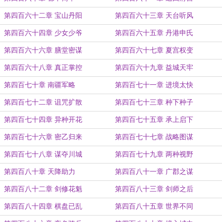
第四百六十二章 宝山丹阳
第四百六十三章 天台听风
第四百六十四章 少女少爷
第四百六十五章 丹港申氏
第四百六十六章 膳堂密谋
第四百六十七章 夏宫权变
第四百六十八章 真正掌控
第四百六十九章 益城天牢
第四百七十章 南疆军略
第四百七十一章 进境太快
第四百七十二章 诅咒扩散
第四百七十三章 种下种子
第四百七十四章 异种开花
第四百七十五章 承上启下
第四百七十六章 密乙归来
第四百七十七章 战略图谋
第四百七十八章 谋夺川城
第四百七十九章 两种视野
第四百八十章 天降助力
第四百八十一章 广郡之谋
第四百八十二章 剑修花魁
第四百八十三章 剑师之后
第四百八十四章 棋盘已乱
第四百八十五章 世界不同