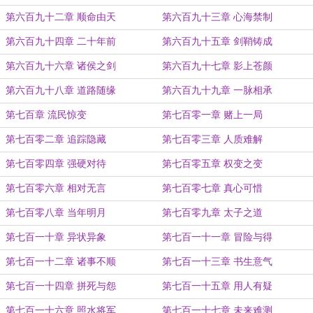
第六百九十二章 顺命由天
第六百九十三章 心海禁制
第六百九十四章 二十年前
第六百九十五章 剑鞘铸成
第六百九十六章 诸侯之剑
第六百九十七章 影上苍颜
第六百九十八章 道路随缘
第六百九十九章 一脉相承
第七百章 流民惊变
第七百零一章 赌上一局
第七百零二章 追踪隐藏
第七百零三章 人质难解
第七百零四章 强硬对待
第七百零五章 权变之变
第七百零六章 相对无言
第七百零七章 真心可惜
第七百零八章 当年明月
第七百零九章 太子之道
第七百一十章 异状异象
第七百一十一章 冒险与得
第七百一十二章 诸事不顺
第七百一十三章 书生意气
第七百一十四章 拼死与怨
第七百一十五章 用人有疑
第七百一十六章 照水将军
第七百一十七章 未来难测