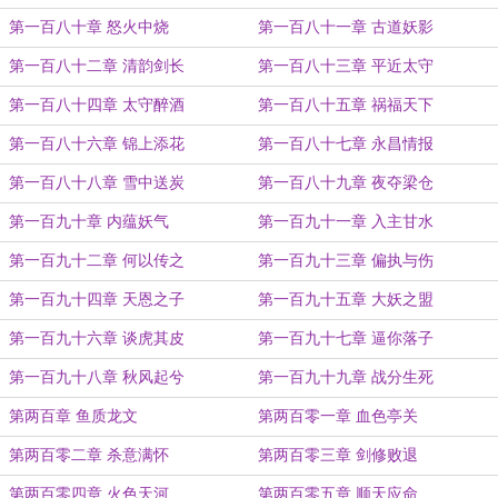
第一百八十章 怒火中烧
第一百八十一章 古道妖影
第一百八十二章 清韵剑长
第一百八十三章 平近太守
第一百八十四章 太守醉酒
第一百八十五章 祸福天下
第一百八十六章 锦上添花
第一百八十七章 永昌情报
第一百八十八章 雪中送炭
第一百八十九章 夜夺梁仓
第一百九十章 内蕴妖气
第一百九十一章 入主甘水
第一百九十二章 何以传之
第一百九十三章 偏执与伤
第一百九十四章 天恩之子
第一百九十五章 大妖之盟
第一百九十六章 谈虎其皮
第一百九十七章 逼你落子
第一百九十八章 秋风起兮
第一百九十九章 战分生死
第两百章 鱼质龙文
第两百零一章 血色亭关
第两百零二章 杀意满怀
第两百零三章 剑修败退
第两百零四章 火色天河
第两百零五章 顺天应命