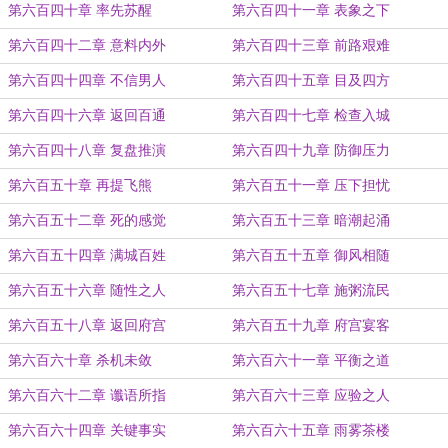
第六百四十章 率先苏醒
第六百四十一章 表象之下
第六百四十二章 意料内外
第六百四十三章 前路艰难
第六百四十四章 不信男人
第六百四十五章 目及四方
第六百四十六章 返回百通
第六百四十七章 检查入城
第六百四十八章 复盘推演
第六百四十九章 防御压力
第六百五十章 再提飞熊
第六百五十一章 压下担忧
第六百五十二章 死的感觉
第六百五十三章 暗潮起涌
第六百五十四章 满城百姓
第六百五十五章 御风相随
第六百五十六章 随性之人
第六百五十七章 施粥流民
第六百五十八章 返回府宫
第六百五十九章 府宫宴客
第六百六十章 杀机未敛
第六百六十一章 平衡之道
第六百六十二章 谶语所指
第六百六十三章 应验之人
第六百六十四章 关键事实
第六百六十五章 雨雾茶楼