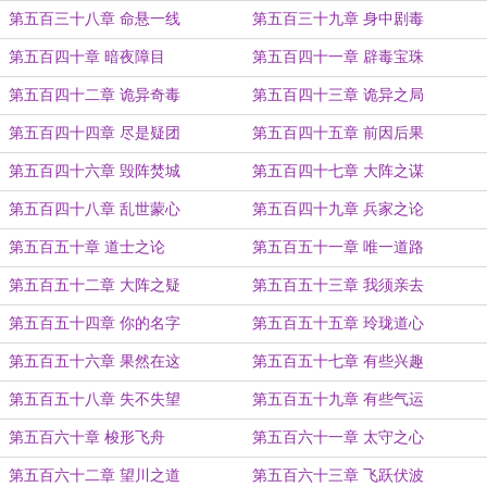
第五百三十八章 命悬一线
第五百三十九章 身中剧毒
第五百四十章 暗夜障目
第五百四十一章 辟毒宝珠
第五百四十二章 诡异奇毒
第五百四十三章 诡异之局
第五百四十四章 尽是疑团
第五百四十五章 前因后果
第五百四十六章 毁阵焚城
第五百四十七章 大阵之谋
第五百四十八章 乱世蒙心
第五百四十九章 兵家之论
第五百五十章 道士之论
第五百五十一章 唯一道路
第五百五十二章 大阵之疑
第五百五十三章 我须亲去
第五百五十四章 你的名字
第五百五十五章 玲珑道心
第五百五十六章 果然在这
第五百五十七章 有些兴趣
第五百五十八章 失不失望
第五百五十九章 有些气运
第五百六十章 梭形飞舟
第五百六十一章 太守之心
第五百六十二章 望川之道
第五百六十三章 飞跃伏波